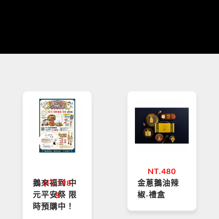
NT.
480
鵝來福到 中
金蔥鵝油辣
NT.
198
元平安祭 限
椒-禮盒
8
時預購中！